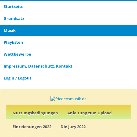
Startseite
CLOSE_MODAL
PLAYLIST_DESCRIPTION
Grund­satz­
Musik
Playlisten
CLOSE_MODAL
SAVE_MODAL_PLAYLIST
Wettbewerbe
Impressum, Datenschutz, Kontakt
Login / Logout
Nutz­ungs­­­bedin­g­­ungen
Anleitung zum Upload
Einreichungen 2022
Die Jury 2022