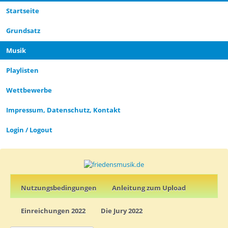
Startseite
CLOSE_MODAL
PLAYLIST_DESCRIPTION
Grund­satz­
Musik
Playlisten
CLOSE_MODAL
SAVE_MODAL_PLAYLIST
Wettbewerbe
Impressum, Datenschutz, Kontakt
Login / Logout
Nutz­ungs­­­bedin­g­­ungen
Anleitung zum Upload
Einreichungen 2022
Die Jury 2022