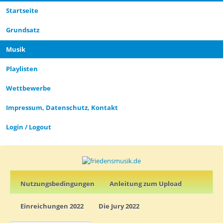
Startseite
CLOSE_MODAL
PLAYLIST_DESCRIPTION
Grund­satz­
Musik
Playlisten
CLOSE_MODAL
SAVE_MODAL_PLAYLIST
Wettbewerbe
Impressum, Datenschutz, Kontakt
Login / Logout
Nutz­ungs­­­bedin­g­­ungen
Anleitung zum Upload
Einreichungen 2022
Die Jury 2022