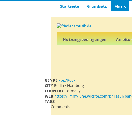
Startseite
Grund­satz­
Musik
Nutz­ungs­­­bedin­g­­ungen
Anleitu
GENRE
Pop/Rock
CITY
Berlin / Hamburg
COUNTRY
Germany
WEB
https://jimmyjune.wixsite.com/philazur/ban
TAGS
Comments