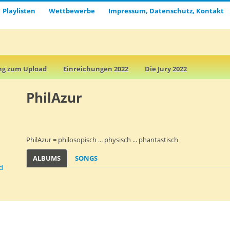
Playlisten
Wettbewerbe
Impressum, Datenschutz, Kontakt
ng zum Upload
Einreichungen 2022
Die Jury 2022
PhilAzur
PhilAzur = philosopisch ... physisch ... phantastisch
ALBUMS
SONGS
d