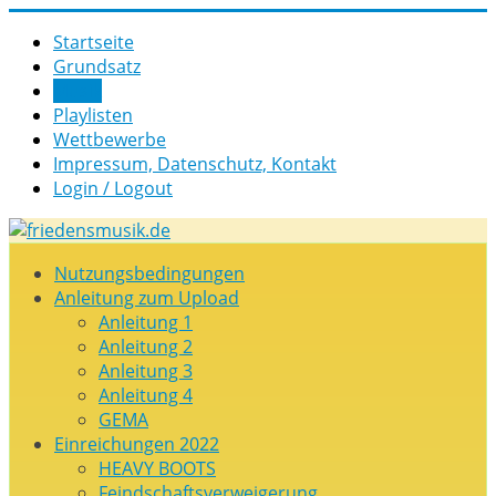
Startseite
Grund­satz­
Musik
Playlisten
Wettbewerbe
Impressum, Datenschutz, Kontakt
Login / Logout
Nutz­ungs­­­bedin­g­­ungen
Anleitung zum Upload
Anleitung 1
Anleitung 2
Anleitung 3
Anleitung 4
GEMA
Einreichungen 2022
HEAVY BOOTS
Feindschaftsverweigerung