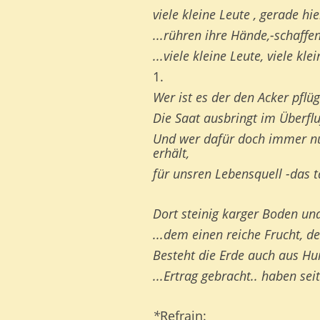
viele kleine Leute , gerade hi
...rühren ihre Hände,-schaffe
...viele kleine Leute, viele kle
1.
Wer ist es der den Acker pflüg
Die Saat ausbringt im Überfl
Und wer dafür doch immer nu
erhält,
für unsren Lebensquell -das t
Dort steinig karger Boden und
...dem einen reiche Frucht, d
Besteht die Erde auch aus H
...Ertrag gebracht.. haben sei
*
Refrain: