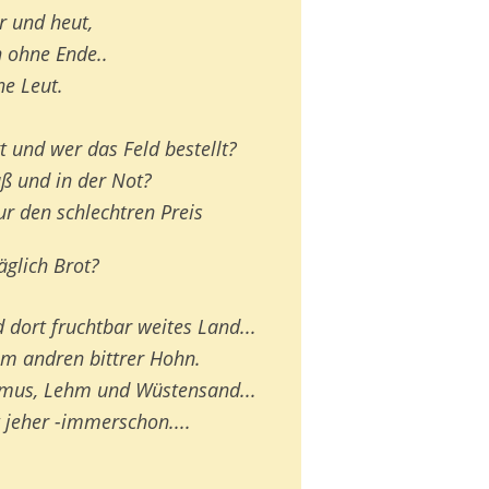
er und heut,
n ohne Ende..
ine Leut.
t und wer das Feld bestellt?
uß und in der Not?
r den schlechtren Preis
äglich Brot?
 dort fruchtbar weites Land...
em andren bittrer Hohn.
umus, Lehm und Wüstensand...
t jeher -immerschon....