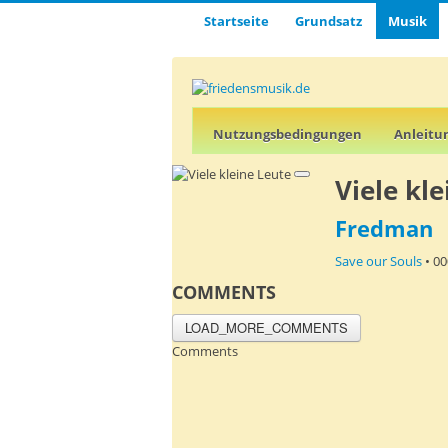
Startseite
Grund­satz­
Musik
Nutz­ungs­­­bedin­g­­ungen
Anleitu
Viele kl
Fredman
Save our Souls
• 0
COMMENTS
LOAD_MORE_COMMENTS
Comments