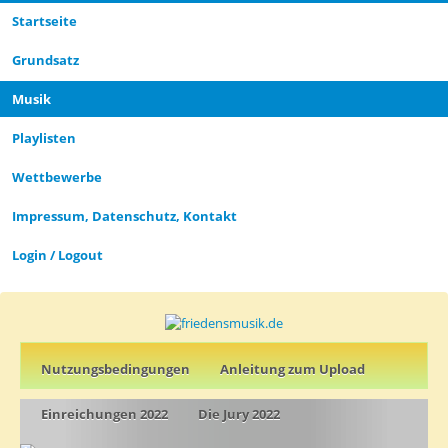
Startseite
CLOSE_MODAL
PLAYLIST_DESCRIPTION
Grund­satz­
Musik
Playlisten
CLOSE_MODAL
SAVE_MODAL_PLAYLIST
Wettbewerbe
Impressum, Datenschutz, Kontakt
Login / Logout
Nutz­ungs­­­bedin­g­­ungen
Anleitung zum Upload
Einreichungen 2022
Die Jury 2022