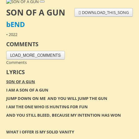
SON OF A GUN
DOWNLOAD_THIS_SONG
bEND
• 2022
COMMENTS
LOAD_MORE_COMMENTS
Comments
LYRICS
SON OF A GUN
I AM A SON OF A GUN
JUMP DOWN ON ME AND YOU WILL JUMP THE GUN
I AM THE ONE WHO IS HUNTING FOR FUN
AND YOU STILL BLEED, BECAUSE MY INTENTION HAS WON
WHAT I OFFER IS MY SOLID VANITY